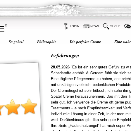
LOGIN
NEWS
SUCHE
So gehts!
Philosophie
Die perfekte Creme
Eine wahre
Erfahrungen
28.05.2026
"Es ist ein sehr gutes Gefühl zu wi
Schadstoffe enthält. Außerdem fühlt sie sich 
Eine tägliche Pflegecreme zu haben, entsprich
mit unzähligen vielleicht bedenklichen Produkt
Der Cremetiegel ist sehr hübsch, ich sehe ihn
Spatel Creme herauszunehmen. Das mit den Tre
sehr gut. Ich verwende die Creme oft gerne pu
Treatments - je nach Empfindsamkeit und Verf
individuelle Lösung in einer Zeit, in der man m
wird. Darüberhinaus gibt Ilka sehr gute Empfeh
Ihre Seite „Hautschutzengel“ hat mich super Pr