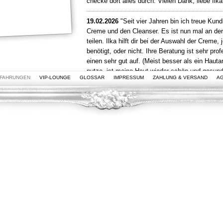
checke dort alles durch. Vielen Dank, liebe Il
19.02.2026
"Seit vier Jahren bin ich treue Kund
Creme und den Cleanser. Es ist nun mal an der
teilen.
Ilka hilft dir bei der Auswahl der Creme
benötigt, oder nicht.
Ihre Beratung ist sehr profe
einen sehr gut auf. (Meist besser als ein Hauta
nutze, ist meine Haut wieder schön und gesun
FAHRUNGEN
VIP-LOUNGE
GLOSSAR
IMPRESSUM
ZAHLUNG & VERSAND
A
Produkte haben ihren Preis, aber deine Haut wi
04.09.2025
"Ich fühle mich immer sehr gut bera
unheimlich wertvoll und Ilka macht keine Werbu
(die ich jedoch nur weiterempfehlen kann), son
Sachen.
Sie hat mir mehr weitergeholfen, als je
ApothekerIn." Karen
12.03.2025
"
Ich bin Cremqture so dankbar, ich
Fehlkäufen die perfekte Pflege gefunden und 
Griff. Es ist unglaublich wie mein Hautbild sic
verbessert hat – und es wird immer noch jeden
habe ich nicht nur die beste Creme, sondern 
Beratung für meine Hautpflege gefunden. Ich f
Hautschutzengel bestens aufgehoben und kann