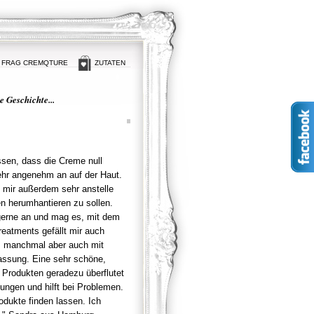
FRAG CREMQTURE
ZUTATEN
 Geschichte...
ssen, dass die Creme null
sehr angenehm an auf der Haut.
t mir außerdem sehr anstelle
en herumhantieren zu sollen.
 gerne an und mag es, mit dem
atments gefällt mir auch
r, manchmal aber auch mit
assung. Eine sehr schöne,
it Produkten geradezu überflutet
lungen und hilft bei Problemen.
odukte finden lassen. Ich