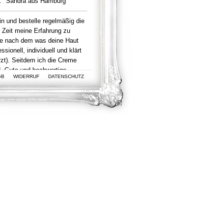
ka." Sandra aus Hamburg
in und bestelle regelmäßig die
 Zeit meine Erfahrung zu
, je nach dem was deine Haut
ssionell, individuell und klärt
rzt).
Seitdem ich die Creme
d.
Gute und hochwertige
GB
WIDERRUF
DATENSCHUTZ
rd es dir danken."
Carina
ten. Die Tips sind für mich
ng für ihre eigenen Produkte
dern empfiehlt auch andere
der Arzt/Ärztin und
 habe nach so vielen Jahren an
habe endlich meine Rosazea im
h in den letzten Monaten
 Tag besser. Mit Cremqture
auch die aufmerksamste
ühle mich mit Cremqture und
 sie uneingeschränkt